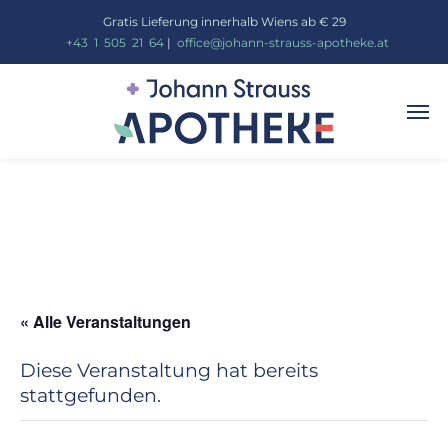
Gratis Lieferung innerhalb Wiens ab € 29
_
+43
_
1
_
505
_
21
_
64
|
_
office@johann-strauss-apotheke.at
« Alle Veranstaltungen
Diese Veranstaltung hat bereits
stattgefunden.