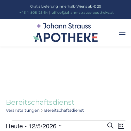
Gratis Lieferung innerhalb Wiens ab € 29
_
+43
_
1
_
505
_
21
_
64
|
_
office@johann-strauss-apotheke.at
Bereitschaftsdienst
Veranstaltungen
Bereitschaftsdienst
Vera
Heute
 - 
12/5/2026
Ve
Suche
Liste