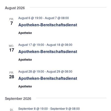
An
Datum
Suc
August 2026
wählen.
Na
und
August 6 @ 19:00
-
August 7 @ 08:00
FR.
7
Ansi
Apotheken-Bereitschaftsdienst
Apotheke
Navi
August 17 @ 19:00
-
August 18 @ 08:00
MO.
17
Apotheken-Bereitschaftsdienst
Apotheke
August 28 @ 19:00
-
August 29 @ 08:00
FR.
28
Apotheken-Bereitschaftsdienst
Apotheke
September 2026
September 8 @ 19:00
-
September 9 @ 08:00
DI.