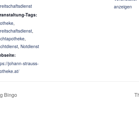
reitschaftsdienst
anzeigen
ranstaltung-Tags:
otheke
,
reitschaftsdienst
,
chtapotheke
,
chtdienst
,
Notdienst
bseite:
tps://johann-strauss-
otheke.at/
ag Bingo
Th