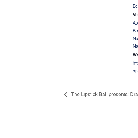
Be
Ve
Ap
Be
Na
Na
We
ht
ap
The Lipstick Ball presents: Dr