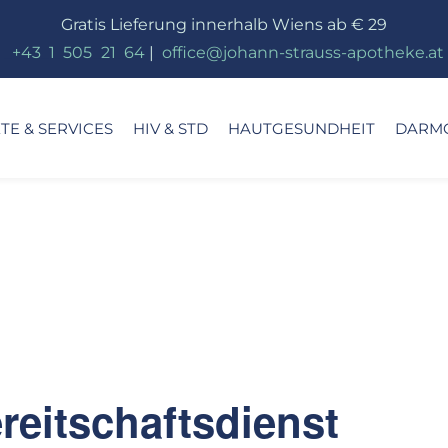
Gratis Lieferung innerhalb Wiens ab € 29
_
+43
_
1
_
505
_
21
_
64
|
_
office@johann-strauss-apotheke.at
E & SERVICES
HIV & STD
HAUTGESUNDHEIT
DARM
eitschaftsdienst