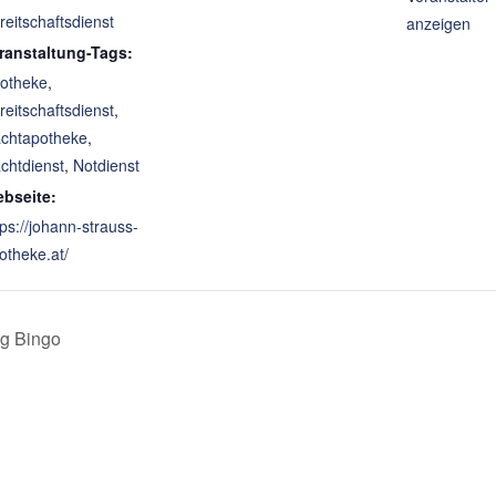
reitschaftsdienst
anzeigen
ranstaltung-Tags:
otheke
,
reitschaftsdienst
,
chtapotheke
,
chtdienst
,
Notdienst
bseite:
tps://johann-strauss-
otheke.at/
ag Bingo