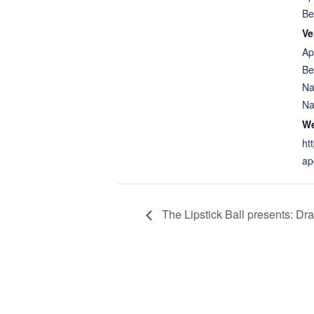
Be
Ve
Ap
Be
Na
Na
We
ht
ap
The Lipstick Ball presents: Dr