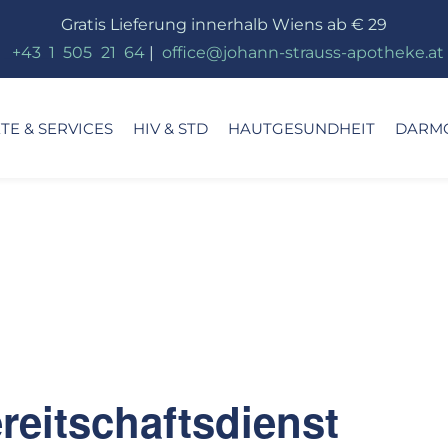
Gratis Lieferung innerhalb Wiens ab € 29
_
+43
_
1
_
505
_
21
_
64
|
_
office@johann-strauss-apotheke.at
E & SERVICES
HIV & STD
HAUTGESUNDHEIT
DARM
eitschaftsdienst