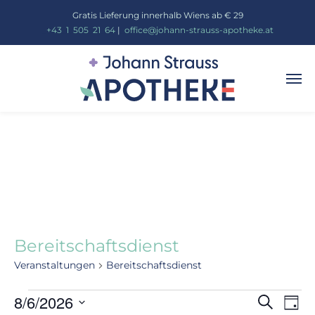
Gratis Lieferung innerhalb Wiens ab € 29
_
+43
_
1
_
505
_
21
_
64
|
_
office@johann-strauss-apotheke.at
Bereitschaftsdienst
Veranstaltungen
Bereitschaftsdienst
Vera
8/6/2026
Ve
Suche
Tag