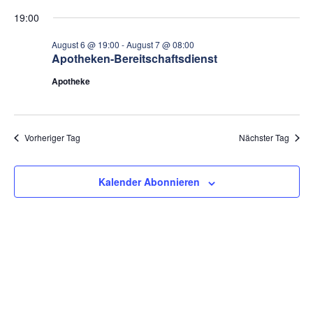
An
Datum
Suc
19:00
wählen.
Na
und
August 6 @ 19:00
-
August 7 @ 08:00
Apotheken-Bereitschaftsdienst
Ansi
Apotheke
Navi
Vorheriger Tag
Nächster Tag
Kalender Abonnieren