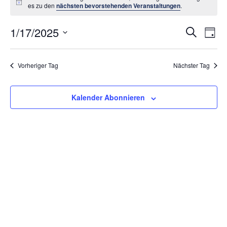
Hinweis
es zu den
nächsten bevorstehenden Veranstaltungen
.
Vera
1/17/2025
Ve
Suche
Tag
An
Datum
Suc
wählen.
Na
Vorheriger Tag
Nächster Tag
und
Ansi
Kalender Abonnieren
Navi