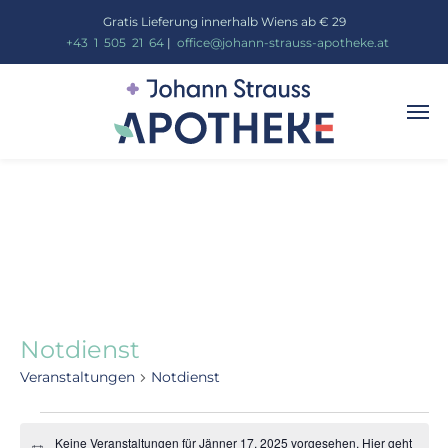
Gratis Lieferung innerhalb Wiens ab € 29
_
+43
_
1
_
505
_
21
_
64
|
_
office@johann-strauss-apotheke.at
Notdienst
Veranstaltungen
Notdienst
Keine Veranstaltungen für Jänner 17, 2025 vorgesehen. Hier geht