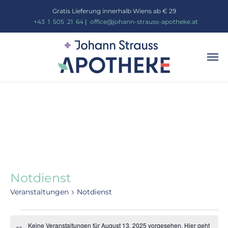
Gratis Lieferung innerhalb Wiens ab € 29
_
+43
_
1
_
505
_
21
_
64
|
_
office@johann-strauss-apotheke.at
Notdienst
Veranstaltungen
Notdienst
Keine Veranstaltungen für August 13, 2025 vorgesehen. Hier geht