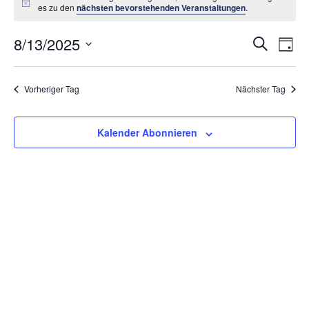
Hinweis
es zu den
nächsten bevorstehenden Veranstaltungen
.
Vera
8/13/2025
Ve
Suche
Tag
An
Datum
Suc
wählen.
Na
Vorheriger Tag
Nächster Tag
und
Ansi
Kalender Abonnieren
Navi