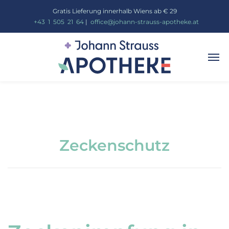
Gratis Lieferung innerhalb Wiens ab € 29
_
+43
_
1
_
505
_
21
_
64
|
_
office@johann-strauss-apotheke.at
Zeckenschutz