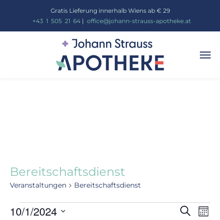
Gratis Lieferung innerhalb Wiens ab € 29
_
+43
_
1
_
505
_
21
_
64
|
_
office@johann-strauss-apotheke.at
Bereitschaftsdienst
Veranstaltungen
Bereitschaftsdienst
Vera
10/1/2024
Ve
Suche
Mona