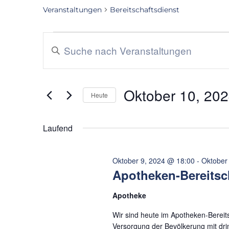
Veranstaltungen
Bereitschaftsdienst
Veranstaltungen
Bitte
Suche
Schlüsselwort
eingeben.
und
Suche
Oktober 10, 20
nach
Heute
Ansichten,
Veranstaltungen
Datum
Navigation
Schlüsselwort.
wählen.
Laufend
Oktober 9, 2024 @ 18:00
-
Oktober
Apotheken-Bereitsc
Apotheke
Wir sind heute im Apotheken-Bereits
Versorgung der Bevölkerung mit dr