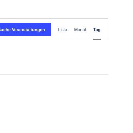
Veranstaltung
Suche Veranstaltungen
Liste
Monat
Tag
Ansichten-
Navigation