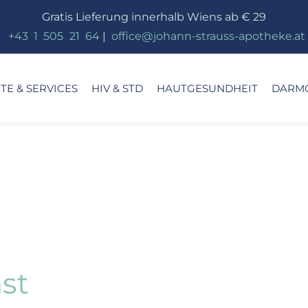
Gratis Lieferung innerhalb Wiens ab € 29
_
+43
_
1
_
505
_
21
_
64
|
_
office@johann-strauss-apotheke.at
E & SERVICES
HIV & STD
HAUTGESUNDHEIT
DARM
st