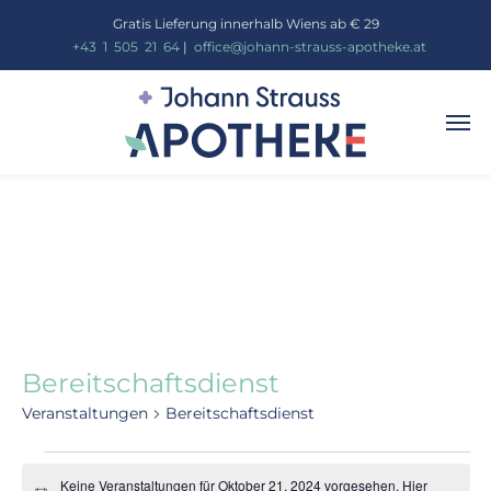
Gratis Lieferung innerhalb Wiens ab € 29
_
+43
_
1
_
505
_
21
_
64
|
_
office@johann-strauss-apotheke.at
Bereitschaftsdienst
Veranstaltungen
Bereitschaftsdienst
Keine Veranstaltungen für Oktober 21, 2024 vorgesehen. Hier