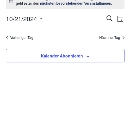
Hinweis
geht es zu den
nächsten bevorstehenden Veranstaltungen
.
Vera
10/21/2024
Ve
Suche
Tag
An
Datum
Suc
wählen.
Na
Vorheriger Tag
Nächster Tag
und
Ansi
Kalender Abonnieren
Navi